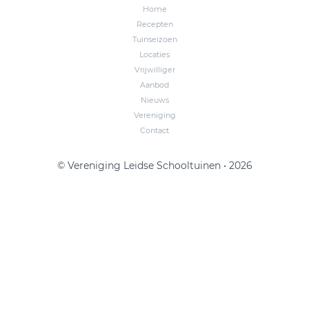
Home
Recepten
Tuinseizoen
Locaties
Vrijwilliger
Aanbod
Nieuws
Vereniging
Contact
© Vereniging Leidse Schooltuinen • 2026