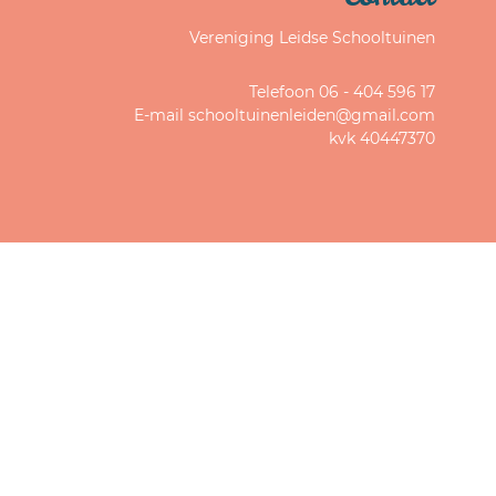
Vereniging Leidse Schooltuinen
Telefoon 06 - 404 596 17
E-mail schooltuinenleiden@gmail.com
kvk 40447370