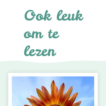
Ook leuk
om te
lezen