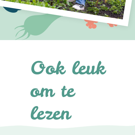
Ook leuk
om te
lezen