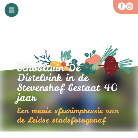
Schooltuin De
Distelvink in de
Stevenshof bestaat 40
jaar
Een mooie sfeerimpressie van
de Leidse stadsfotograaf