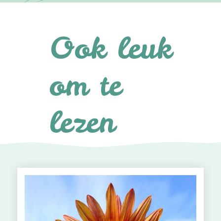
Ook leuk
om te
lezen